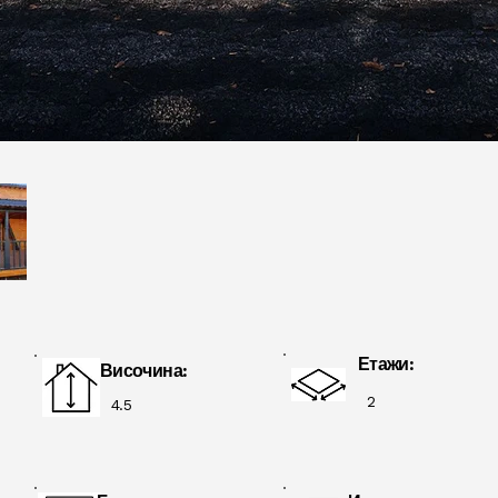
Етажи:
Височина:
2
4.5