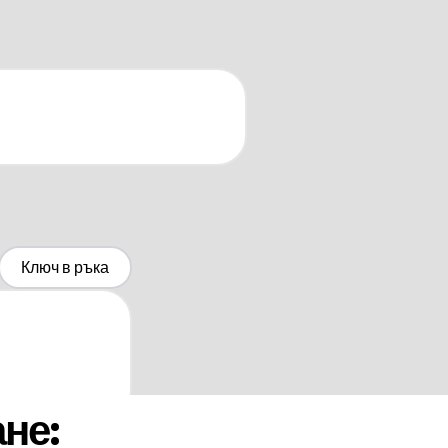
Ключ в ръка
не: