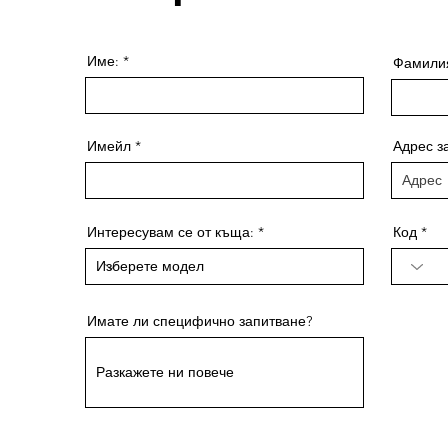
а – от първия разговор до завършването на мечтания ви д
а отговори на въпросите ви и да ви улесни по пътя
Име:
Фамили
Имейл
Адрес з
Интересувам се от къща:
Код
Имате ли специфично запитване?