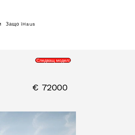
и
Защо iHaus
Следващ модел:
€
72000