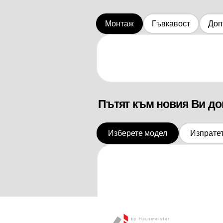
Монтаж
Гъвкавост
Доп
Пътят към новия Ви д
Изберете модел
Изпрате