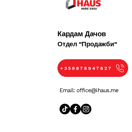
iHaus е до Вас при всяка стъпк
е винаги на разположение, за д
Кардам Дачов
​Отдел "Продажби"
+359878947827
Email:
office@ihaus.me