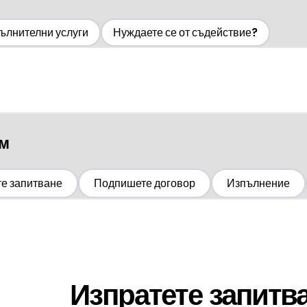
ълнителни услуги
Нуждаете се от съдействие?
ом
те запитване
Подпишете договор
Изпълнение
Изпратете запитва