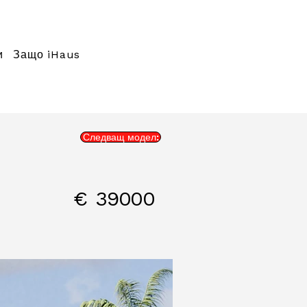
и
Защо iHaus
Следващ модел:
€
39000