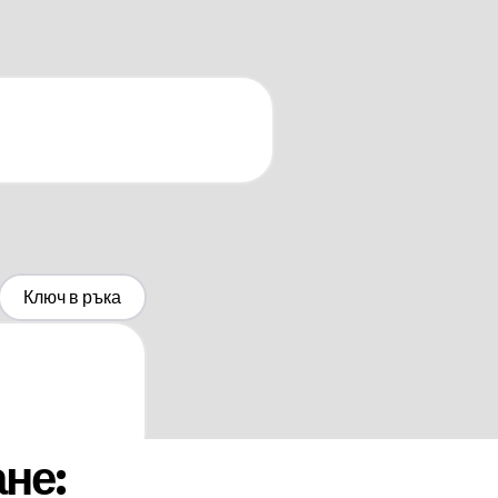
Ключ в ръка
не: