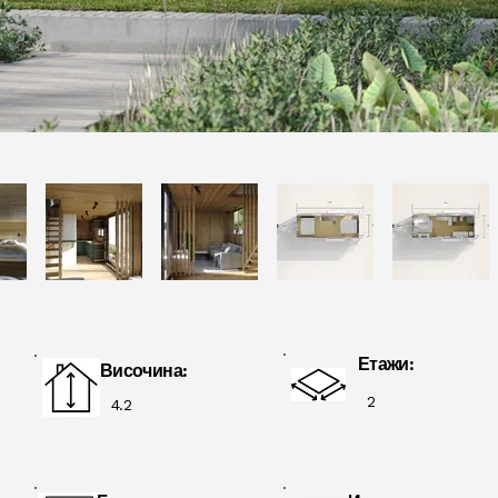
Етажи:
Височина:
2
4.2