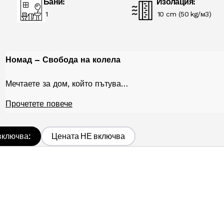
Бани:
Изолация:
1
10 cm (50 kg/м3)
Номад – Свобода на колела
Мечтаете за дом, който пътува…
Прочетете повече
включва:
Цената НЕ включва