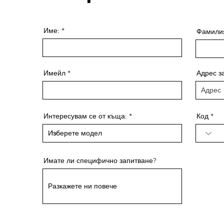
а – от първия разговор до завършването на мечтания ви д
а отговори на въпросите ви и да ви улесни по пътя
Име:
Фамили
Имейл
Адрес з
Интересувам се от къща:
Код
Имате ли специфично запитване?