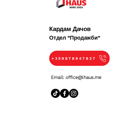
iHaus е до Вас при всяка стъпк
е винаги на разположение, за д
Кардам Дачов
​Отдел "Продажби"
+359878947827
Email:
office@ihaus.me