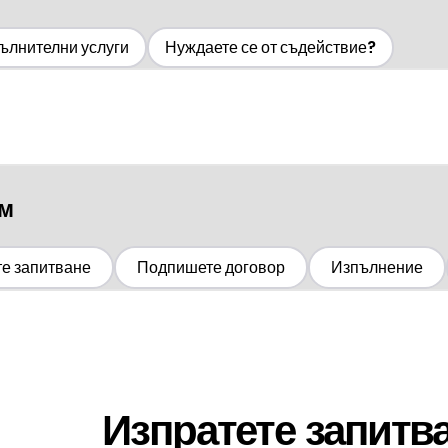
ълнителни услуги
Нуждаете се от съдействие?
ом
те запитване
Подпишете договор
Изпълнение
Изпратете запитва