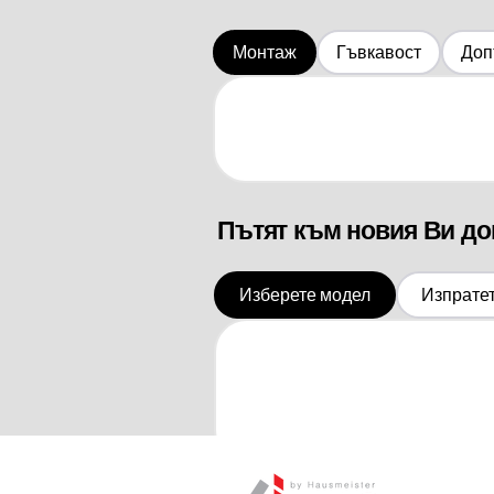
Монтаж
Гъвкавост
Доп
Пътят към новия Ви д
Изберете модел
Изпрате