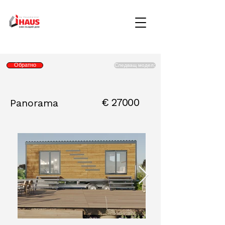
Обратно
Следващ модел:
€
27000
Panorama