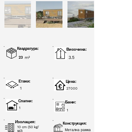
Квадратура:
Височина:
3.5
23
m²
Етажи:
Цена:
1
27000
Спални:
Бани:
1
1
Изолация:
Конструкция:
10 cm (50 kg/
Метална рамка
м3)