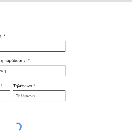
ιτιού των
 καθ’ όλη τη
ο:
ση παράδοσης:
Τηλέφωνο