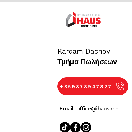
Η iHaus είναι δίπλα σας σε κάθε
ονείρων σας.
Η ομάδα μας είναι πάντα διαθέσιμ
διάρκεια της διαδικασίας.
Kardam Dachov
Τμήμα Πωλήσεων
+359878947827
Email:
office@ihaus.me