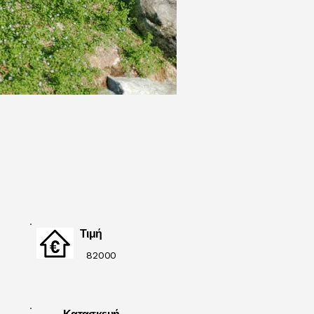
Τιμή
82000