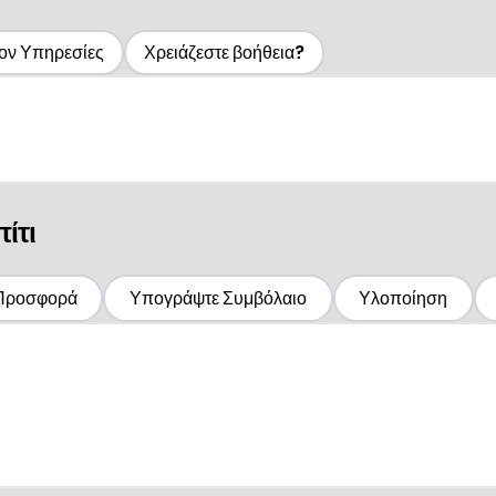
ον Υπηρεσίες
Χρειάζεστε βοήθεια?
ίτι
 Προσφορά
Υπογράψτε Συμβόλαιο
Υλοποίηση