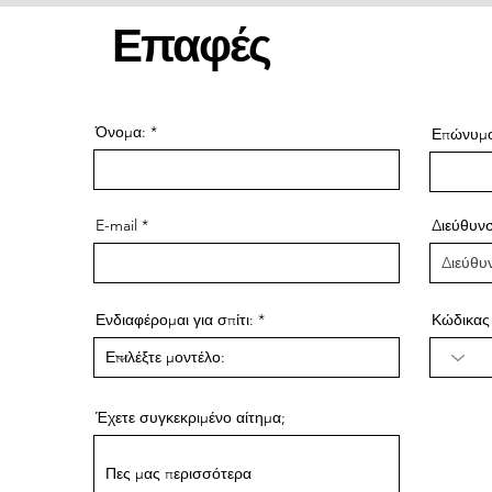
 βήμα – από την πρώτη συνομιλία έως την ολοκλήρωση του σπ
Επαφές
η για να απαντήσει στις ερωτήσεις σας και να σας καθοδηγήσει
Όνομα:
Επώνυμ
E-mail
Διεύθυν
Ενδιαφέρομαι για σπίτι:
Κώδικας
Έχετε συγκεκριμένο αίτημα;