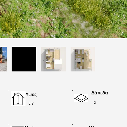
Δάπεδα
Υψος
2
5.7