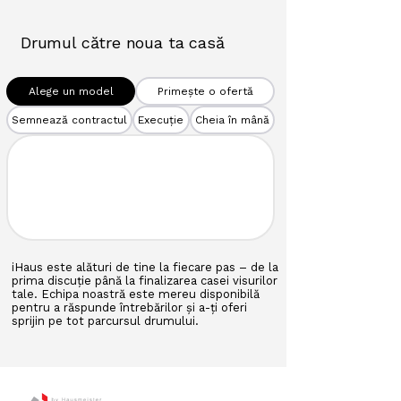
Drumul către noua ta casă
Alege un model
Primește o ofertă
Semnează contractul
Execuție
Cheia în mână
iHaus este alături de tine la fiecare pas – de la
prima discuție până la finalizarea casei visurilor
tale. Echipa noastră este mereu disponibilă
pentru a răspunde întrebărilor și a-ți oferi
sprijin pe tot parcursul drumului.