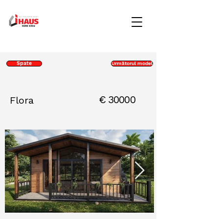
Spate
Următorul model
€
30000
Flora