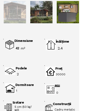
Dimensiune
Înălţime
2.4
42
m²
Podele
Preţ
2
30000
Dormitoare
Băi
1
0
Izolare
Construcții
5 cm (50 kg/
Cadru metalic
м3)