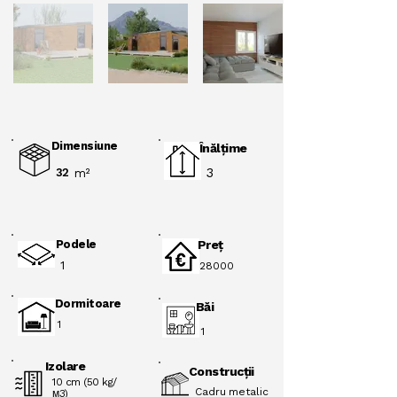
Dimensiune
Înălţime
3
32
m²
Podele
Preţ
1
28000
Dormitoare
Băi
1
1
Izolare
Construcții
10 cm (50 kg/
Cadru metalic
м3)