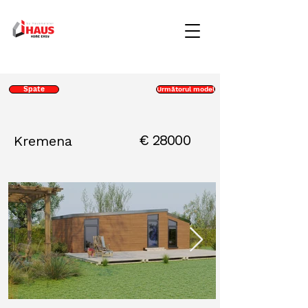
Spate
Următorul model
€
28000
Kremena