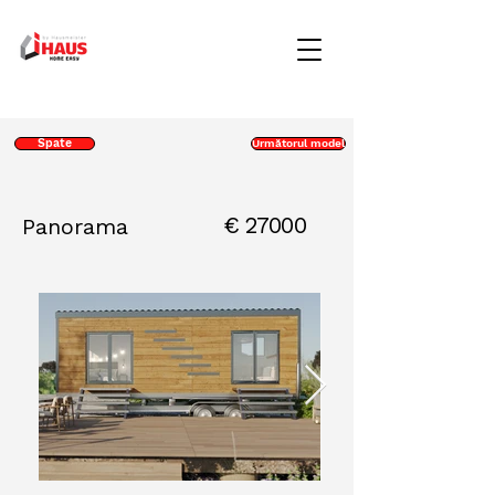
Spate
Următorul model
€
27000
Panorama