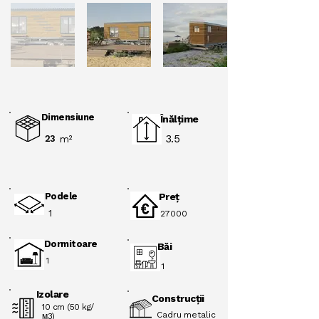
Dimensiune
Înălţime
3.5
23
m²
Podele
Preţ
1
27000
Dormitoare
Băi
1
1
Izolare
Construcții
10 cm (50 kg/
Cadru metalic
м3)