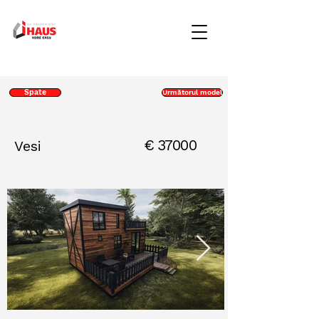
Spate
Următorul model
€
37000
Vesi