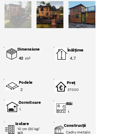
Dimensiune
Înălţime
4.7
42
m²
Podele
Preţ
2
37000
Dormitoare
Băi
1
1
Izolare
Construcții
10 cm (50 kg/
Cadru metalic
м3)